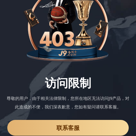
访问限制
尊敬的用户，由于相关法律限制，您所在地区无法访问J9产品，对
此造成的不便，我们深表歉意，您如有疑问请联系客服。
联系客服