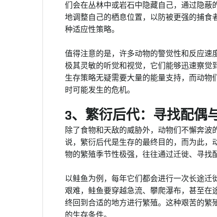
们会在丛林中或岩石中隐藏自己，通过隐蔽
地调整自己的栖息位置，以防被更强的捕食
种适应性策略。
值得注意的是，许多动物的警觉性和反应速
极其灵敏的听觉和视觉，它们能够迅速察觉
生存策略无疑需要大量的能量支持，而动物
时可能发生的危机。
3、繁衍后代：寻找配偶
除了食物和天敌的威胁外，动物们不懈奔波
说，繁衍后代是生存的最终目的，而为此，
物的繁殖季节性极强，往往通过迁徙、寻找
以鲑鱼为例，每年它们都会进行一次长途迁
艰难，鲑鱼要穿越急流、攀爬瀑布，甚至在
终回到合适的地方进行繁殖。这种艰苦的繁
的生存条件。