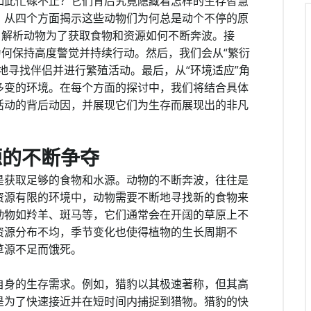
如此忙碌不止？它们背后究竟隐藏着怎样的生存智慧
，从四个方面揭示这些动物们为何总是动个不停的原
，解析动物为了获取食物和资源如何不断奔波。接
为何保持高度警觉并持续行动。然后，我们会从“繁衍
地寻找伴侣并进行繁殖活动。最后，从“环境适应”角
多变的环境。在每个方面的探讨中，我们将结合具体
活动的背后动因，并展现它们为生存而展现出的非凡
源的不断争夺
是获取足够的食物和水源。动物的不断奔波，往往是
资源有限的环境中，动物需要不断地寻找新的食物来
动物如羚羊、斑马等，它们通常会在开阔的草原上不
资源分布不均，季节变化也使得植物的生长周期不
草源不足而饿死。
自身的生存需求。例如，猎豹以其极速著称，但其高
是为了快速接近并在短时间内捕捉到猎物。猎豹的快